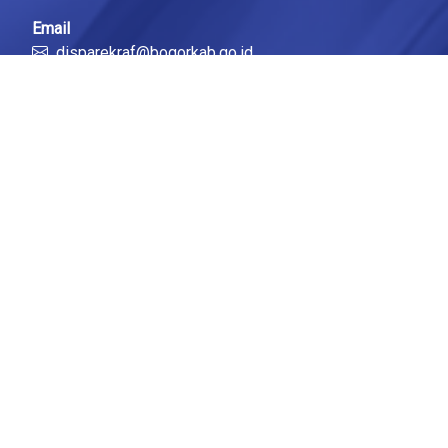
Email
disparekraf@bogorkab.go.id
Link Cepat
Portal Bogorkab
Portal Diskominfo
Tentang Kami
Berita
© 2026 All Rights Reserved .
Dinas Komunikasi dan
Informatika