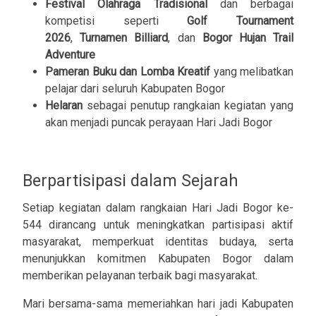
Festival Olahraga Tradisional
dan berbagai
kompetisi seperti
Golf Tournament
2026
,
Turnamen Billiard
, dan
Bogor Hujan Trail
Adventure
Pameran Buku dan Lomba Kreatif
yang melibatkan
pelajar dari seluruh Kabupaten Bogor
Helaran
sebagai penutup rangkaian kegiatan yang
akan menjadi puncak perayaan Hari Jadi Bogor
Berpartisipasi dalam Sejarah
Setiap kegiatan dalam rangkaian Hari Jadi Bogor ke-
544 dirancang untuk meningkatkan partisipasi aktif
masyarakat, memperkuat identitas budaya, serta
menunjukkan komitmen Kabupaten Bogor dalam
memberikan pelayanan terbaik bagi masyarakat.
Mari bersama-sama memeriahkan hari jadi Kabupaten