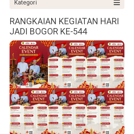
Kategori
RANGKAIAN KEGIATAN HARI
JADI BOGOR KE-544