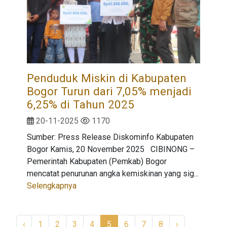
Penduduk Miskin di Kabupaten
Bogor Turun dari 7,05% menjadi
6,25% di Tahun 2025
20-11-2025
1170
Sumber: Press Release Diskominfo Kabupaten
Bogor Kamis, 20 November 2025 CIBINONG –
Pemerintah Kabupaten (Pemkab) Bogor
mencatat penurunan angka kemiskinan yang sig...
Selengkapnya
‹
1
2
3
4
5
6
7
8
›