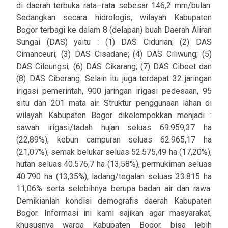
di daerah terbuka rata–rata sebesar 146,2 mm/bulan.
Sedangkan secara hidrologis, wilayah Kabupaten
Bogor terbagi ke dalam 8 (delapan) buah Daerah Aliran
Sungai (DAS) yaitu : (1) DAS Cidurian; (2) DAS
Cimanceuri; (3) DAS Cisadane; (4) DAS Ciliwung; (5)
DAS Cileungsi; (6) DAS Cikarang; (7) DAS Cibeet dan
(8) DAS Ciberang. Selain itu juga terdapat 32 jaringan
irigasi pemerintah, 900 jaringan irigasi pedesaan, 95
situ dan 201 mata air. Struktur penggunaan lahan di
wilayah Kabupaten Bogor dikelompokkan menjadi :
sawah irigasi/tadah hujan seluas 69.959,37 ha
(22,89%), kebun campuran seluas 62.965,17 ha
(21,07%), semak belukar seluas 52.575,49 ha (17,20%),
hutan seluas 40.576,7 ha (13,58%), permukiman seluas
40.790 ha (13,35%), ladang/tegalan seluas 33.815 ha
11,06% serta selebihnya berupa badan air dan rawa.
Demikianlah kondisi demografis daerah Kabupaten
Bogor. Informasi ini kami sajikan agar masyarakat,
khususnya warga Kabupaten Bogor, bisa lebih