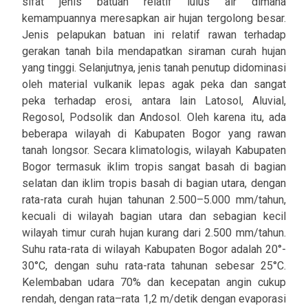
sifat jenis batuan relatif lulus air dimana
kemampuannya meresapkan air hujan tergolong besar.
Jenis pelapukan batuan ini relatif rawan terhadap
gerakan tanah bila mendapatkan siraman curah hujan
yang tinggi. Selanjutnya, jenis tanah penutup didominasi
oleh material vulkanik lepas agak peka dan sangat
peka terhadap erosi, antara lain Latosol, Aluvial,
Regosol, Podsolik dan Andosol. Oleh karena itu, ada
beberapa wilayah di Kabupaten Bogor yang rawan
tanah longsor. Secara klimatologis, wilayah Kabupaten
Bogor termasuk iklim tropis sangat basah di bagian
selatan dan iklim tropis basah di bagian utara, dengan
rata-rata curah hujan tahunan 2.500–5.000 mm/tahun,
kecuali di wilayah bagian utara dan sebagian kecil
wilayah timur curah hujan kurang dari 2.500 mm/tahun.
Suhu rata-rata di wilayah Kabupaten Bogor adalah 20°-
30°C, dengan suhu rata-rata tahunan sebesar 25°C.
Kelembaban udara 70% dan kecepatan angin cukup
rendah, dengan rata–rata 1,2 m/detik dengan evaporasi