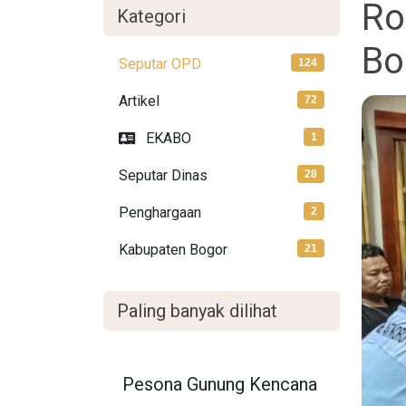
Ro
Kategori
Bo
Seputar OPD
124
Artikel
72
EKABO
1
Seputar Dinas
28
Penghargaan
2
Kabupaten Bogor
21
Paling banyak dilihat
Pesona Gunung Kencana