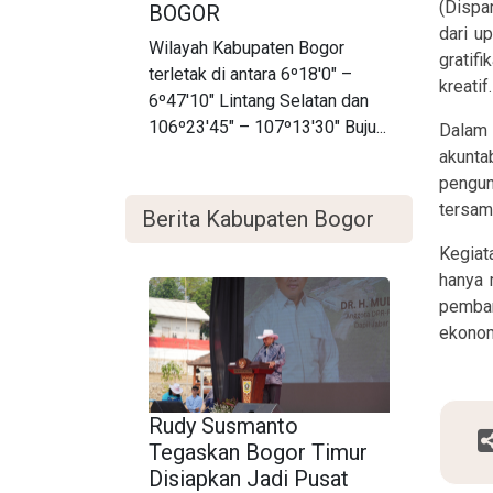
(Dispa
BOGOR
dari u
Wilayah Kabupaten Bogor
gratif
terletak di antara 6º18'0" –
kreatif.
6º47'10" Lintang Selatan dan
106º23'45" – 107º13'30" Buju...
Dalam 
akunta
pengun
tersam
Berita Kabupaten Bogor
Kegiat
hanya 
pemban
ekonomi
Rudy Susmanto
Tegaskan Bogor Timur
Disiapkan Jadi Pusat