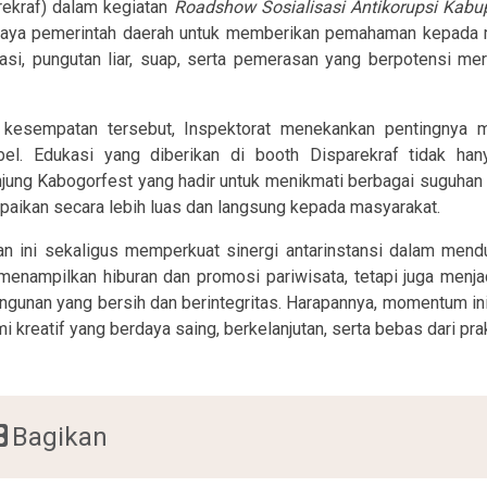
rekraf) dalam kegiatan
Roadshow Sosialisasi Antikorupsi Kabu
paya pemerintah daerah untuk memberikan pemahaman kepada 
ikasi, pungutan liar, suap, serta pemerasan yang berpotensi me
kesempatan tersebut, Inspektorat menekankan pentingnya 
bel. Edukasi yang diberikan di booth Disparekraf tidak han
jung Kabogorfest yang hadir untuk menikmati berbagai suguhan kr
paikan secara lebih luas dan langsung kepada masyarakat.
an ini sekaligus memperkuat sinergi antarinstansi dalam mend
menampilkan hiburan dan promosi pariwisata, tetapi juga men
gunan yang bersih dan berintegritas. Harapannya, momentum i
 kreatif yang berdaya saing, berkelanjutan, serta bebas dari prak
Bagikan